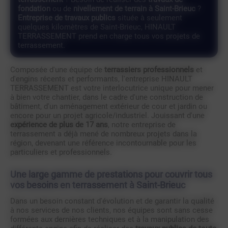
fondation
ou de
nivellement de terrain à Saint-Brieuc
?
Entreprise de travaux publics
située à seulement
quelques kilomètres de Saint-Brieuc, HINAULT
TERRASSEMENT prend en charge tous vos projets de
terrassement.
Composée d'une équipe de
terrassiers professionnels
et
d'engins récents et performants, l'entreprise HINAULT
TERRASSEMENT est votre interlocutrice unique pour mener
à bien votre chantier, dans le cadre d'une construction de
bâtiment, d'un aménagement extérieur de cour et jardin ou
encore pour un projet agricole/industriel. Jouissant d'une
expérience de plus de 17 ans
, notre entreprise de
terrassement a déjà mené de nombreux projets dans la
région, devenant une référence incontournable pour les
particuliers et professionnels.
Une large gamme de prestations pour couvrir tous
vos besoins en terrassement à Saint-Brieuc
Dans un besoin constant d'évolution et de garantir la qualité
à nos services de nos clients, nos équipes sont sans cesse
formées aux dernières techniques et à la manipulation des